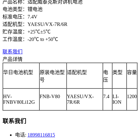
产品名称：适配威泰克斯对讲机电池
电池类型：锂电池
标准电压：7.4V
适配机型：YAESU/VX-7R/6R
贮存温度：+25℃±5℃
工作温度：-20℃ to +50℃
联系我们
产品详情
华日电池机型
原装电池型
适配机型
电
类型
容量
号
压
HV-
FNB-V80
YAESU/VX-
7.4
LI-
1200
FNBV80Li12G
7R/6R
ION
联系我们
电话:
18998116815