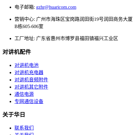
电子邮箱:
gzhr@huaricom.com
营销中心:
广州市海珠区宝岗路润田街19号润田商务大厦
B栋605-606室
工厂地址:
广东省惠州市博罗县福田镇福兴工业区
对讲机配件
对讲机电池
对讲机充电器
对讲机音频附件
对讲机其它附件
通信电源
专网通信设备
关于华日
联系我们