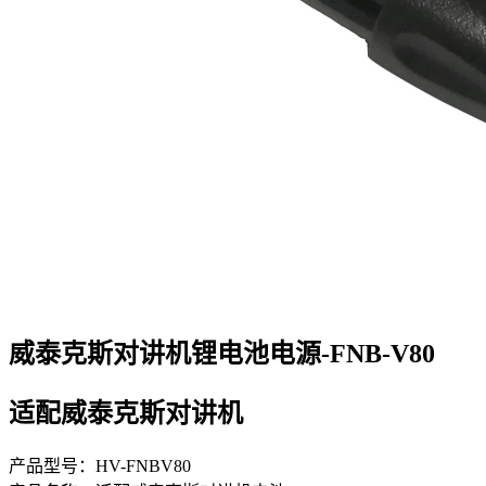
威泰克斯对讲机锂电池电源-FNB-V80
适配威泰克斯对讲机
产品型号：HV-FNBV80