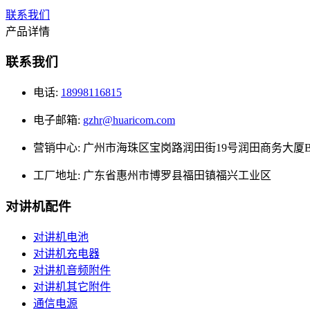
联系我们
产品详情
联系我们
电话:
18998116815
电子邮箱:
gzhr@huaricom.com
营销中心:
广州市海珠区宝岗路润田街19号润田商务大厦B栋6
工厂地址:
广东省惠州市博罗县福田镇福兴工业区
对讲机配件
对讲机电池
对讲机充电器
对讲机音频附件
对讲机其它附件
通信电源