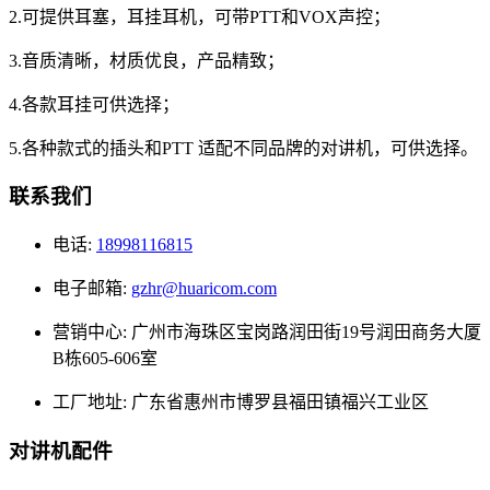
2.可提供耳塞，耳挂耳机，可带PTT和VOX声控；
3.音质清晰，材质优良，产品精致；
4.各款耳挂可供选择；
5.各种款式的插头和PTT 适配不同品牌的对讲机，可供选择。
联系我们
电话:
18998116815
电子邮箱:
gzhr@huaricom.com
营销中心:
广州市海珠区宝岗路润田街19号润田商务大厦
B栋605-606室
工厂地址:
广东省惠州市博罗县福田镇福兴工业区
对讲机配件