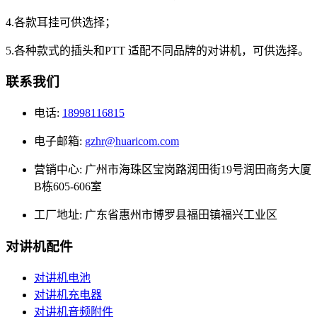
4.各款耳挂可供选择；
5.各种款式的插头和PTT 适配不同品牌的对讲机，可供选择。
联系我们
电话:
18998116815
电子邮箱:
gzhr@huaricom.com
营销中心:
广州市海珠区宝岗路润田街19号润田商务大厦
B栋605-606室
工厂地址:
广东省惠州市博罗县福田镇福兴工业区
对讲机配件
对讲机电池
对讲机充电器
对讲机音频附件