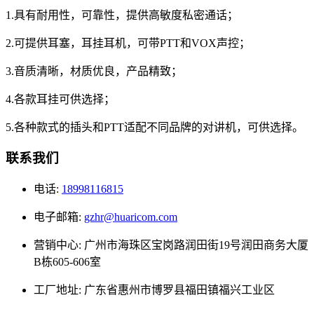
1.具有耐用性，可靠性，提供高敏度私密通话；
2.可提供耳塞，耳挂耳机，可带PTT和VOX声控；
3.音质清晰，材质优良，产品精致；
4.各款耳挂可供选择；
5.各种款式的插头和PTT适配不同品牌的对讲机，可供选择。
联系我们
电话:
18998116815
电子邮箱:
gzhr@huaricom.com
营销中心:
广州市海珠区宝岗路润田街19号润田商务大厦
B栋605-606室
工厂地址:
广东省惠州市博罗县福田镇福兴工业区