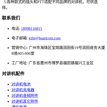
5.各种款式的插头和PTT适配不同品牌的对讲机，可供选
择。
联系我们
电话:
18998116815
电子邮箱:
gzhr@huaricom.com
营销中心:
广州市海珠区宝岗路润田街19号润田商务大厦
B栋605-606室
工厂地址:
广东省惠州市博罗县福田镇福兴工业区
对讲机配件
对讲机电池
对讲机充电器
对讲机音频附件
对讲机其它附件