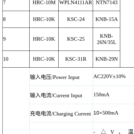
7
HRC-10M
WPLN4111AR
NTN7143
8
HRC-10K
KSC-24
KNB-15A
KNB-
9
HRC-10K
KSC-25
26N/35L
10
HRC-10K
KSC-31R
KNB-29N
AC220V±10%
输入电压/Power Input
150mA
输入电流/Current Input
10
×500mA
充电电流/Charging Current
- △V、