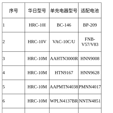
序号
华日型号
单充电器型号
适配电池
1
HRC-10I
BC-146
BP-209
FNB-
2
HRC-10V
VAC-10C/U
V57/V83
3
HRC-10M
AAHTN3000R
HNN9008
4
HRC-10M
HTN9167
HNN9628
5
HRC-10M
AAPMTN4038
PMNN4017
6
HRC-10M
WPLN4137BR
NNTN4851