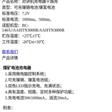
产品名称：对讲机充电器十路充
类型：可充镍镉电池/镍氢电池
标准电压：7.2V
标准电流：1000ma，500ma，
适配机型：BC-
146/U/AAHTN3000R/AAHTN3000R
贮存温度：+25℃±5℃
工作温度：-20℃to+50℃
联系我们
产品详情
煤矿电池充电器
1.采用微电脑控制系统；
2.可充镍镉、镍氢电池组；
3.双色LED指示充电、充满状态；
4.具有温度、短路、定时多种保护功能；
5.充电电流500/1000mA，涓流20mA。
附表：