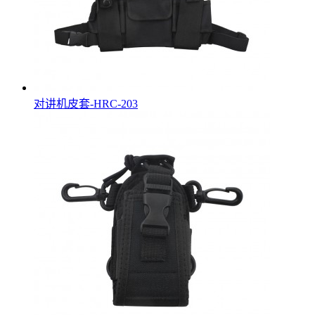
对讲机皮套-HRC-203