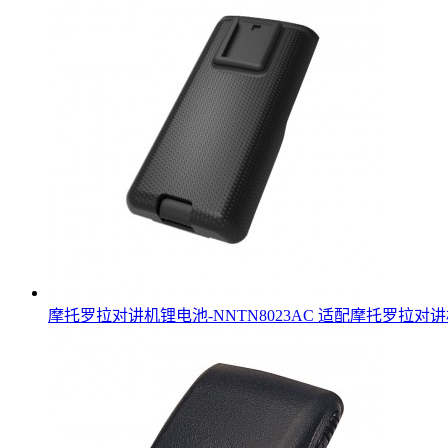
摩托罗拉对讲机锂电池-NNTN8023AC
适配摩托罗拉对讲