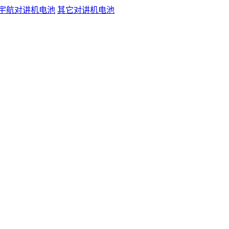
宇航对讲机电池
其它对讲机电池