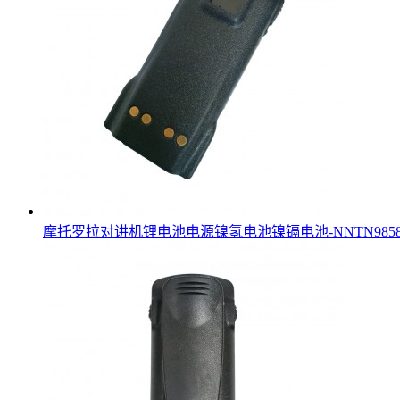
摩托罗拉对讲机锂电池电源镍氢电池镍镉电池-NNTN9858 / 